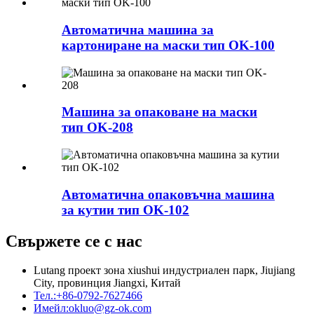
Автоматична машина за
картониране на маски тип OK-100
Машина за опаковане на маски
тип OK-208
Автоматична опаковъчна машина
за кутии тип OK-102
Свържете се с нас
Lutang проект зона xiushui индустриален парк, Jiujiang
City, провинция Jiangxi, Китай
Тел.:
+86-0792-7627466
Имейл:
okluo@gz-ok.com