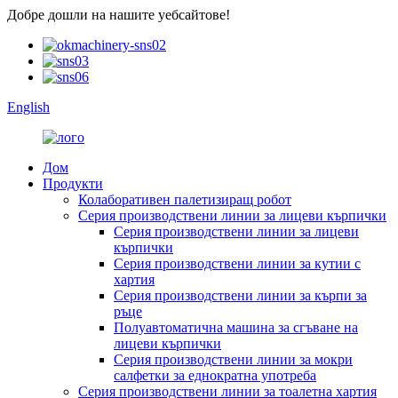
Добре дошли на нашите уебсайтове!
English
Дом
Продукти
Колаборативен палетизиращ робот
Серия производствени линии за лицеви кърпички
Серия производствени линии за лицеви
кърпички
Серия производствени линии за кутии с
хартия
Серия производствени линии за кърпи за
ръце
Полуавтоматична машина за сгъване на
лицеви кърпички
Серия производствени линии за мокри
салфетки за еднократна употреба
Серия производствени линии за тоалетна хартия