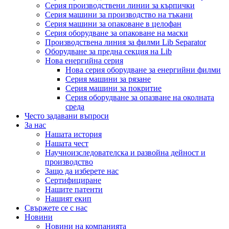
Серия производствени линии за кърпички
Серия машини за производство на тъкани
Серия машини за опаковане в целофан
Серия оборудване за опаковане на маски
Производствена линия за филми Lib Separator
Оборудване за предна секция на Lib
Нова енергийна серия
Нова серия оборудване за енергийни филми
Серия машини за рязане
Серия машини за покритие
Серия оборудване за опазване на околната
среда
Често задавани въпроси
За нас
Нашата история
Нашата чест
Научноизследователска и развойна дейност и
производство
Защо да изберете нас
Сертифициране
Нашите патенти
Нашият екип
Свържете се с нас
Новини
Новини на компанията