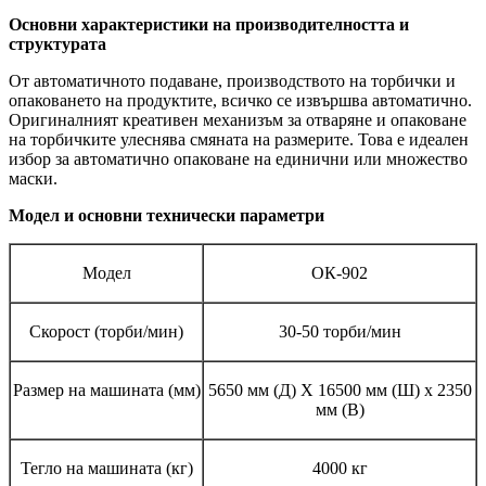
Основни характеристики на производителността и
структурата
От автоматичното подаване, производството на торбички и
опаковането на продуктите, всичко се извършва автоматично.
Оригиналният креативен механизъм за отваряне и опаковане
на торбичките улеснява смяната на размерите. Това е идеален
избор за автоматично опаковане на единични или множество
маски.
Модел и основни технически параметри
Модел
ОК-902
Скорост (торби/мин)
30-50 торби/мин
Размер на машината (мм)
5650 мм (Д) X 16500 мм (Ш) x 2350
мм (В)
Тегло на машината (кг)
4000 кг