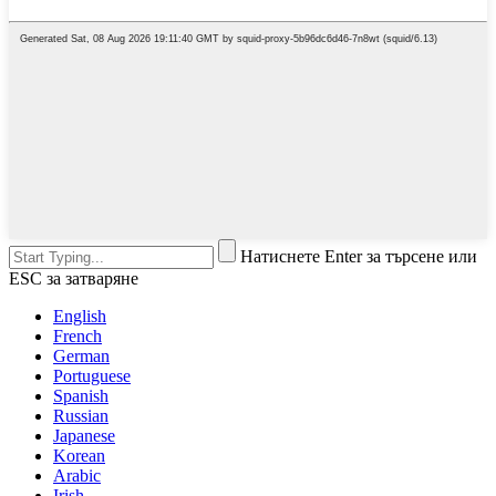
Натиснете Enter за търсене или
ESC за затваряне
English
French
German
Portuguese
Spanish
Russian
Japanese
Korean
Arabic
Irish