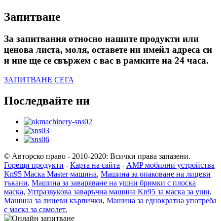
Запитване
За запитвания относно нашите продукти или
ценова листа, моля, оставете ни имейл адреса си
и ние ще се свържем с вас в рамките на 24 часа.
ЗАПИТВАНЕ СЕГА
Последвайте ни
© Авторско право - 2010-2020: Всички права запазени.
Горещи продукти
-
Карта на сайта
-
AMP мобилни устройства
Kn95 Маска Master машина
,
Машина за опаковане на лицеви
тъкани
,
Машина за заваряване на ушни бримки с плоска
маска
,
Ултразвукова заваръчна машина Kn95 за маска за уши
,
Машина за лицеви кърпички
,
Машина за еднократна употреба
с маска за самолет
,