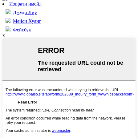
Изпрати имейл
Джуди Лиу
Мейси Хуанг
Фейсбук
x